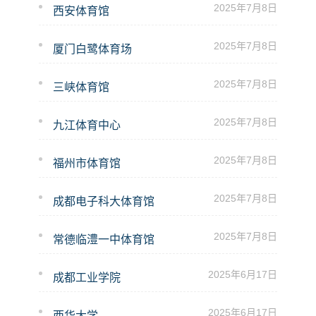
2025年7月8日
西安体育馆
2025年7月8日
厦门白鹭体育场
2025年7月8日
三峡体育馆
2025年7月8日
九江体育中心
2025年7月8日
福州市体育馆
2025年7月8日
成都电子科大体育馆
2025年7月8日
常德临澧一中体育馆
2025年6月17日
成都工业学院
2025年6月17日
西华大学