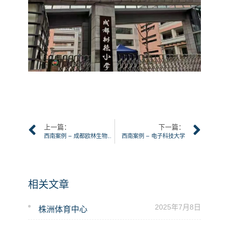
上一篇：
下一篇：
西南案例 – 成都欧林生物科技多功能厅
西南案例 – 电子科技大学
相关文章
2025年7月8日
株洲体育中心