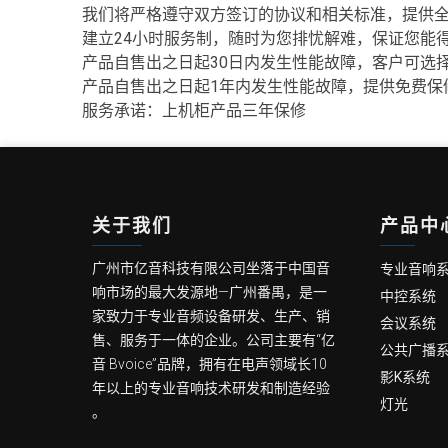
我们将严格遵守双方签订的协议和相关标准，提供
建立24小时服务制，随时为您排忧解难，保证您能
产品自售出之日起30日内发生性能故障，客户可选择
产品自售出之日起1年内发生性能故障，提供免费保
服务承诺：上机柜产品三年保修
关于我们
产品中
广州市亿音科技有限公司坐落于中国音
专业音响
响市场的最大发源地—广州番禺，是一
中控系统
家致力于专业音频设备研发、生产、销
会议系统
售、服务于一体的企业。公司主要有“亿
公共广播
音 Bvoice”品牌，拥有在电声领域长10
影K系统
年以上的专业音响技术研发和制造经验
灯光
。