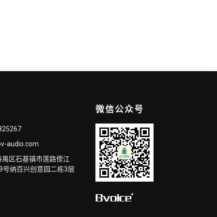
微信公众号
825267
v-audio.com
番禺区石基镇市莲路傍江
9号纳百兴创意园二栋3层