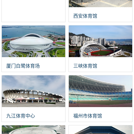
西安体育馆
厦门白鹭体育场
三峡体育馆
九江体育中心
福州市体育馆