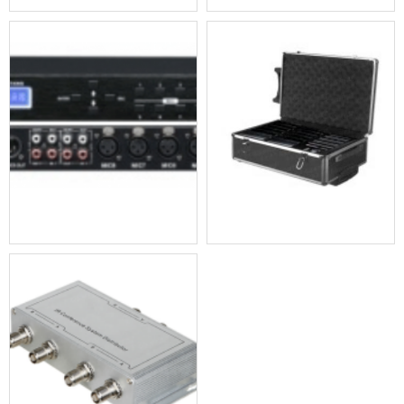
8路数字会议混音器(PC软件控制)BVS-H981
红外无线话筒充电箱 BVS-9952X